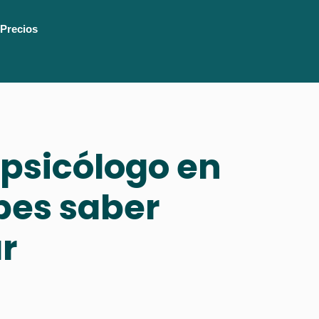
Precios
 psicólogo en
bes saber
r