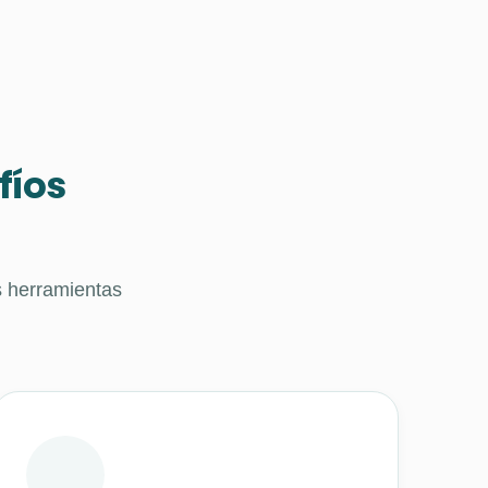
fíos
s herramientas