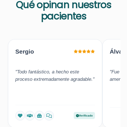
Qué opinan nuestros
pacientes
Sergio
Álvar
"Todo fantástico, a hecho este
"Fue una
proceso extremadamente agradable."
amena"
Verificado