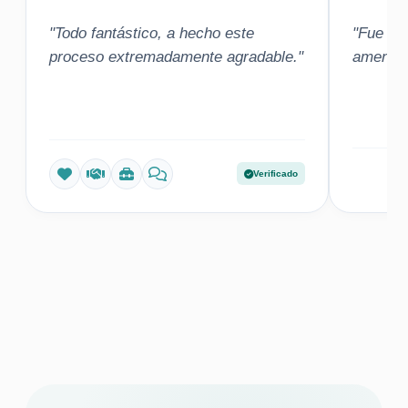
"Todo fantástico, a hecho este
"Fue una
proceso extremadamente agradable."
amena"
Verificado