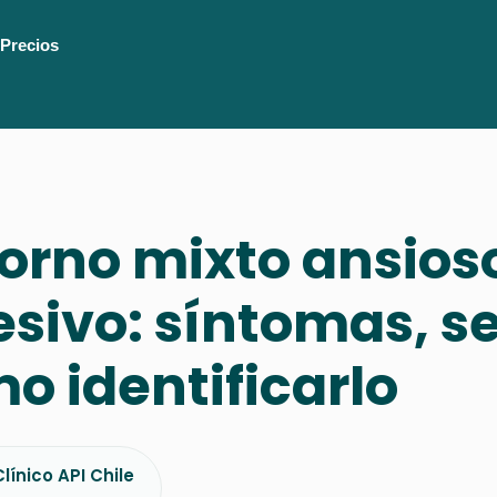
Precios
orno mixto ansios
sivo: síntomas, s
o identificarlo
línico API Chile