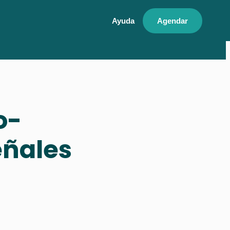
Ayuda
Agendar
o-
eñales