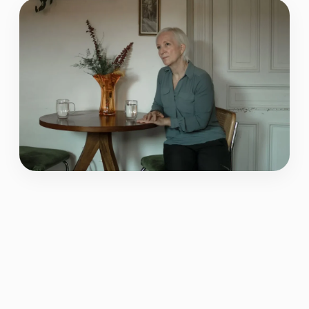
Como ya se dijo en el anterior articulo
“Sexualidad en la Tercera Edad: Desafíos y
Placeres que Persisten”, la sexualidad no
desaparece con los años, es parte de la vida
desde que nacemos hasta que morimos, aunque
muchos aun no lo conciban como tal y por ello,
todavía existen mitos y barreras que impiden a