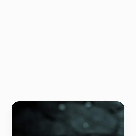
persona. Si sientes que algo no
está funcionando o deseas
explorar un enfoque diferente, no
dudes en discutirlo con la
coordinación del equipo. La terapia
es un trabajo en equipo donde tú y
tu terapeuta colaborarán para
lograr los resultados deseados y
mejorar tu bienestar emocional.