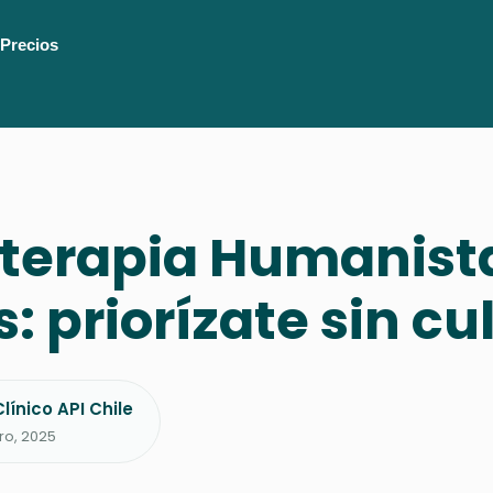
Precios
oterapia Humanist
s: priorízate sin cu
línico API Chile
ro, 2025