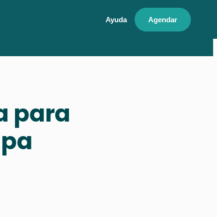
Ayuda
Agendar
a para
lpa