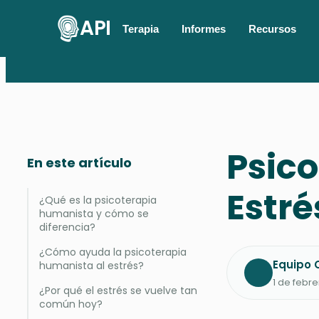
API
Terapia
Informes
Recursos
Psic
En este artículo
Estré
¿Qué es la psicoterapia
humanista y cómo se
diferencia?
¿Cómo ayuda la psicoterapia
Equipo C
humanista al estrés?
1 de febre
¿Por qué el estrés se vuelve tan
común hoy?