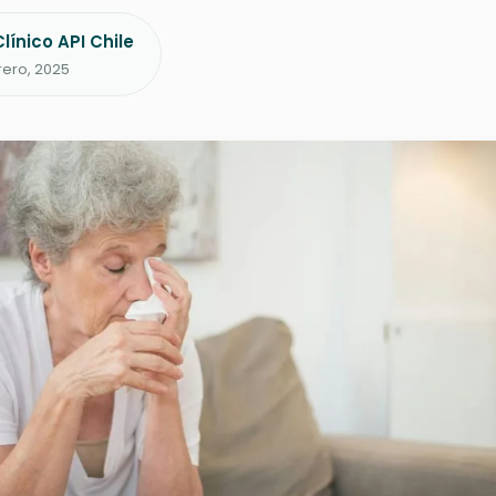
línico API Chile
rero, 2025