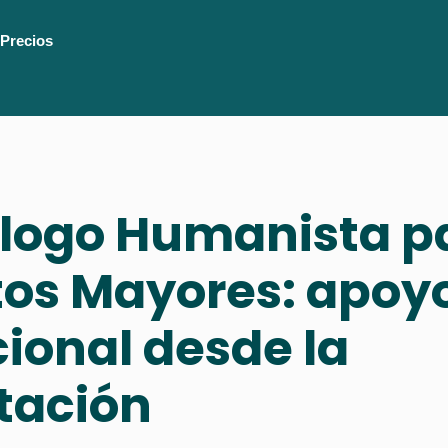
Precios
ólogo Humanista p
tos Mayores: apoy
ional desde la
tación