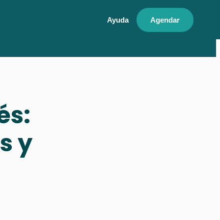
Ayuda
Agendar
és:
s y