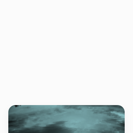
adapta al estilo y las necesidades
individuales de cada persona. Si
sientes que algo no está funcionando
o deseas explorar un enfoque
diferente, no dudes en discutirlo con
la coordinación del equipo. La terapia
es un trabajo en equipo donde tú y tu
terapeuta colaborarán para lograr los
resultados deseados y mejorar tu
bienestar emocional.