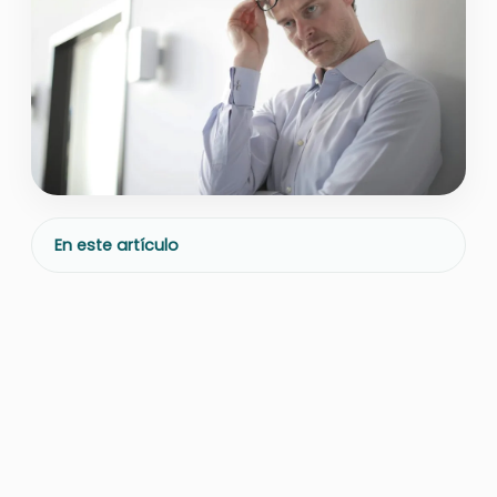
En este artículo
La ansiedad es una respuesta
natural del cuerpo ante
situaciones de estrés, diseñada
para
protegernos de posibles