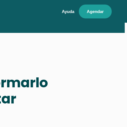
Ayuda
Agendar
ormarlo
tar