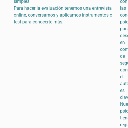
simples.
con
Para hacer la evaluación tenemos una entrevista
las
online, conversamos y aplicamos instrumentos o
con
test para conocerte más.
psi
par
des
en
con
de
seg
don
el
aut
es
clav
Nue
psi
tie
regi