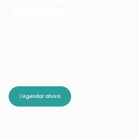
Seguridad y CCTV
Evaluación 100% online para obtener o
renovar tu credencial y presentarlo en la SPD.
$25.000, sesión de 35-50 minutos, entrega el
mismo día para documentos simples.
Psicólogos con registro vigente en la
Superintendencia de Salud.
Agendar ahora