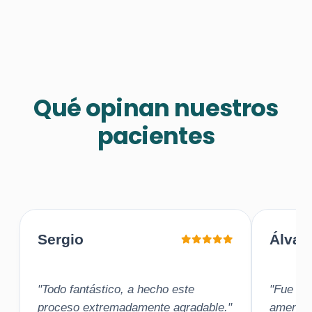
Qué opinan nuestros
pacientes
Sergio
Álvar
"Todo fantástico, a hecho este
"Fue una
proceso extremadamente agradable."
amena"