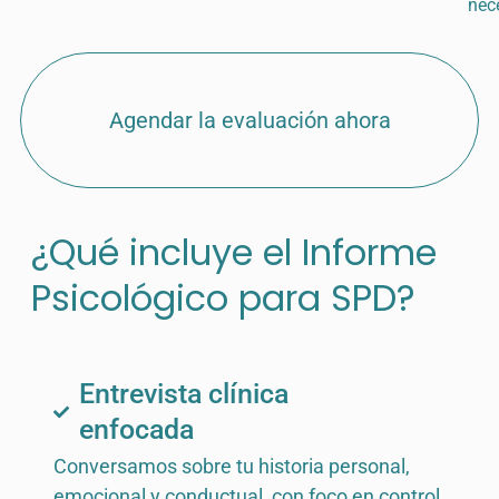
nece
Agendar la evaluación ahora
¿Qué incluye el Informe
Psicológico para SPD?
Entrevista clínica
enfocada
Conversamos sobre tu historia personal,
emocional y conductual, con foco en control