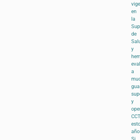
vig
en
la
Sup
de
Sal
y
he
eva
a
mu
gua
sup
y
ope
CC
est
año
Si