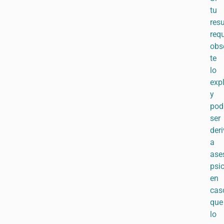
tu
res
requ
obs
te
lo
exp
y
pod
ser
der
a
ase
psi
en
cas
que
lo