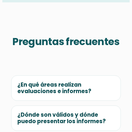
Preguntas frecuentes
¿En qué áreas realizan
evaluaciones e informes?
Cubrimos diversas áreas para adaptarnos a
tus requerimientos. Realizamos
¿Dónde son válidos y dónde
evaluaciones clínicas (apoyo emocional,
puedo presentar los informes?
cirugías, diagnósticos), laborales,