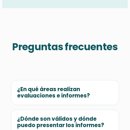
Preguntas frecuentes
¿En qué áreas realizan
evaluaciones e informes?
Cubrimos diversas áreas para adaptarnos a
tus requerimientos. Realizamos
¿Dónde son válidos y dónde
evaluaciones clínicas (apoyo emocional,
puedo presentar los informes?