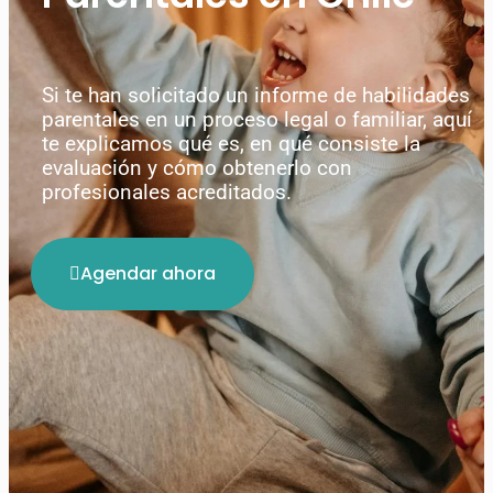
Si te han solicitado un informe de habilidades
parentales en un proceso legal o familiar, aquí
te explicamos qué es, en qué consiste la
evaluación y cómo obtenerlo con
profesionales acreditados.
Agendar ahora