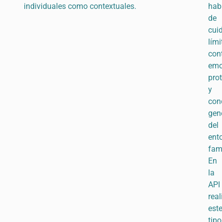
individuales como contextuales.
hab
de
cui
lími
con
emo
pro
y
con
gen
del
ent
fami
En
la
API
rea
est
tipo