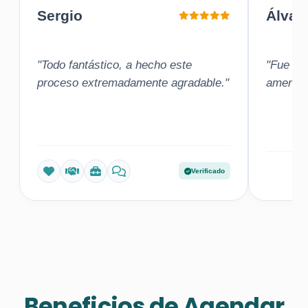
Sergio
Álvar
"Todo fantástico, a hecho este
"Fue una
proceso extremadamente agradable."
amena"
Verificado
Beneficios de Agendar