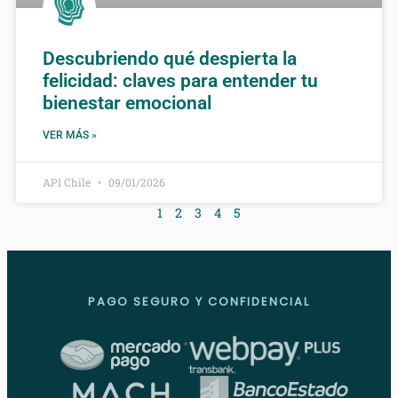
Descubriendo qué despierta la
felicidad: claves para entender tu
bienestar emocional
VER MÁS »
API Chile
09/01/2026
1
2
3
4
5
PAGO SEGURO Y CONFIDENCIAL