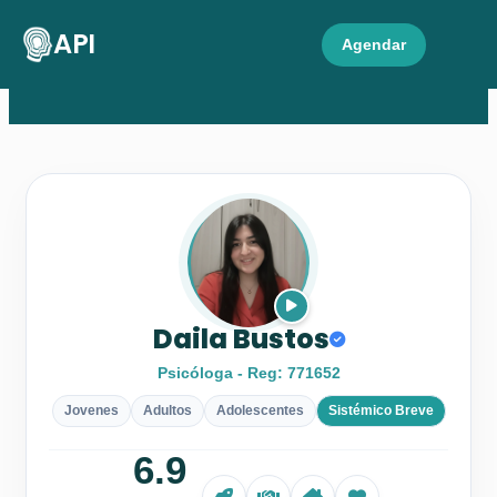
API
Agendar
Daila Bustos
Psicóloga - Reg: 771652
Jovenes
Adultos
Adolescentes
Sistémico Breve
6.9