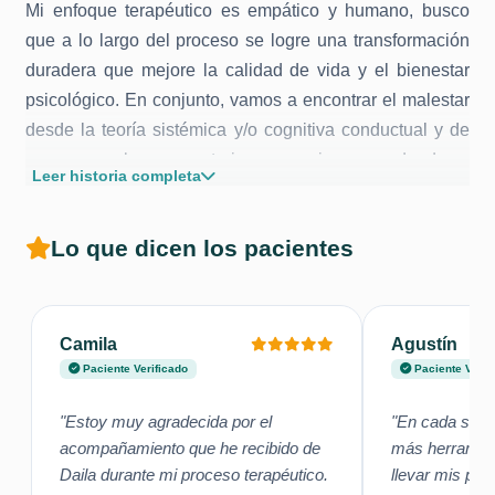
Mi enfoque terapéutico es empático y humano, busco
que a lo largo del proceso se logre una transformación
duradera que mejore la calidad de vida y el bienestar
psicológico. En conjunto, vamos a encontrar el malestar
desde la teoría sistémica y/o cognitiva conductual y de
esa manera lograr construir un espacio seguro donde se
Leer historia completa
desarrollen herramientas para enfrentar los problemas
del día a día. Mi objetivo es ayudarte a encontrar los
Lo que dicen los pacientes
fallos en tus dinámicas y remediarlas para que de esa
forma, logres florecer.
Camila
Agustín
Paciente Verificado
Paciente Verif
"Estoy muy agradecida por el
"En cada sesi
acompañamiento que he recibido de
más herramien
Daila durante mi proceso terapéutico.
llevar mis pr