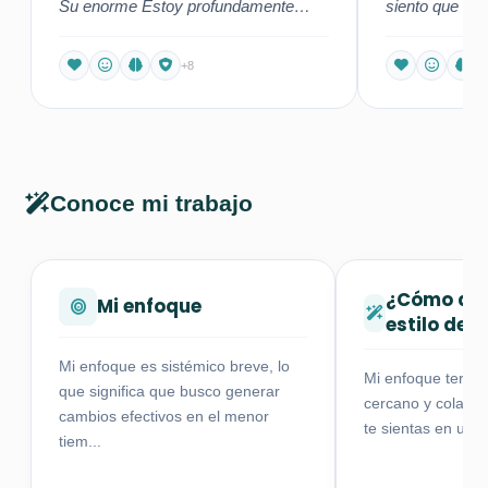
Su enorme Estoy profundamente
siento que m
agradecida por el acompañamiento
, muy profesion
que he..."
+8
Conoce mi trabajo
¿Cómo des
Mi enfoque
estilo de 
Mi enfoque es sistémico breve, lo
Mi enfoque terapé
que significa que busco generar
cercano y colabor
cambios efectivos en el menor
te sientas en un e
tiem...