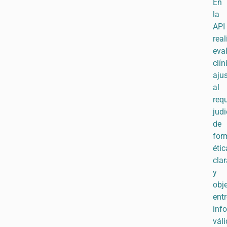
En
la
API
rea
eva
clín
aju
al
req
judi
de
for
étic
clar
y
obje
ent
inf
vál