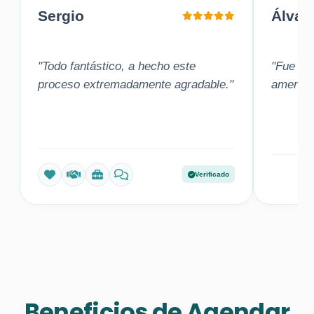
Sergio
Álvar
"Todo fantástico, a hecho este
"Fue una
proceso extremadamente agradable."
amena"
Verificado
Beneficios de Agendar