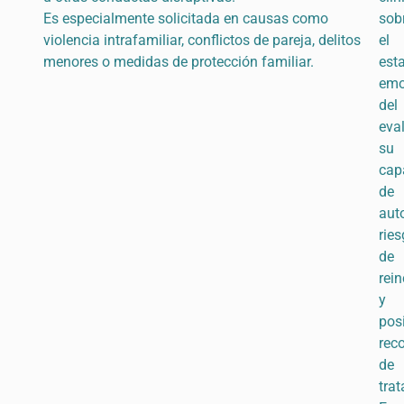
Es especialmente solicitada en causas como
sob
violencia intrafamiliar, conflictos de pareja, delitos
el
menores o medidas de protección familiar.
est
emo
del
eva
su
cap
de
aut
rie
de
rei
y
pos
rec
de
tra