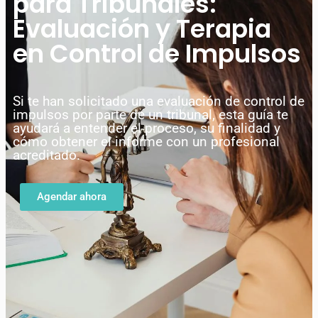
para Tribunales:
Evaluación y Terapia
en Control de Impulsos
Si te han solicitado una evaluación de control de
impulsos por parte de un tribunal, esta guía te
ayudará a entender el proceso, su finalidad y
cómo obtener el informe con un profesional
acreditado.
Agendar ahora