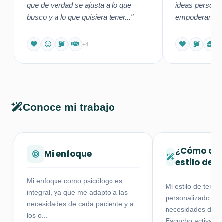
Creo profundamente en la capacidad que todos tenemos
que de verdad se ajusta a lo que
ideas persona
de transformarnos cuando contamos con el
busco y a lo que quisiera tener..."
empoderamient
acompañamiento adecuado. Si sientes que es momento
siempre es incr
de priorizar tu salud mental, estoy aquí para apoyarte en
+4
ese camino.
Conoce mi trabajo
¿Cómo des
Mi enfoque
estilo de 
Mi enfoque como psicólogo es
Mi estilo de terap
integral, ya que me adapto a las
personalizado y c
necesidades de cada paciente y a
necesidades de c
los o...
Escucho activa...