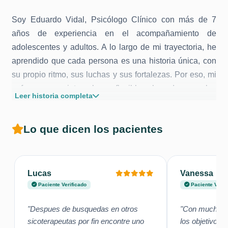
Soy Eduardo Vidal, Psicólogo Clínico con más de 7
años de experiencia en el acompañamiento de
adolescentes y adultos. A lo largo de mi trayectoria, he
aprendido que cada persona es una historia única, con
su propio ritmo, sus luchas y sus fortalezas. Por eso, mi
enfoque es integral y flexible, basado en las
Leer historia completa
necesidades reales de quienes acuden a consulta, sin
imponer moldes ni fórmulas universales.
Lo que dicen los pacientes
Mi objetivo es ofrecer un espacio seguro, de respeto y
escucha activa, donde podamos trabajar juntos en lo
que hoy te afecta: ya sea ansiedad, depresión, duelos,
Lucas
Vanessa
adicciones, relaciones o conflictos internos. No busco
Paciente Verificado
Paciente Verif
solo aliviar el síntoma, sino ayudarte a entender lo que
vives y fortalecer tus recursos para avanzar.
"Despues de busquedas en otros
"Con mucha cl
sicoterapeutas por fin encontre uno
los objetivos