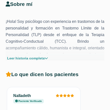
Sobre mí
¡Hola! Soy psicólogo con experiencia en trastornos de la
personalidad y formación en Trastorno Límite de la
Personalidad (TLP) desde el enfoque de la Terapia
Cognitivo-Conductual (TCC). Brindo un
acompañamiento cálido, humanista e integral, orientado
a comprender y abordar emociones, pensamientos y
Leer historia completa
conductas que afectan la vida cotidiana.
Trabajo desde una perspectiva centrada en el presente,
Lo que dicen los pacientes
utilizando técnicas basadas en evidencia de segunda y
tercera generación, como Reestructuración Cognitiva,
Terapia Racional Emotiva Conductual (TREC) y Terapia
de Aceptación y Compromiso (ACT) con enfoque en
Nalladeth
Mindfulness. Estas herramientas favorecen la regulación
Paciente Verificado
emocional, el fortalecimiento de las relaciones