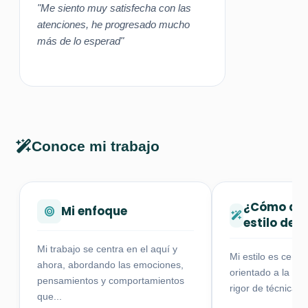
"Me siento muy satisfecha con las
interpersonales y el bienestar integral.
atenciones, he progresado mucho
Mi objetivo es ofrecer un espacio seguro y de escucha
más de lo esperad"
activa, promoviendo el desarrollo de recursos
personales que permitan avanzar hacia una vida más
plena, significativa y coherente con los propios valores y
objetivos.
Conoce mi trabajo
¿Cómo des
Mi enfoque
estilo de 
Mi trabajo se centra en el aquí y
Mi estilo es cerc
ahora, abordando las emociones,
orientado a la ac
pensamientos y comportamientos
rigor de técnicas 
que...