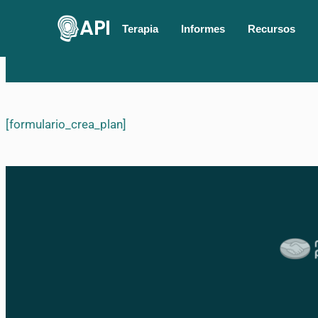
API
Terapia
Informes
Recursos
[formulario_crea_plan]