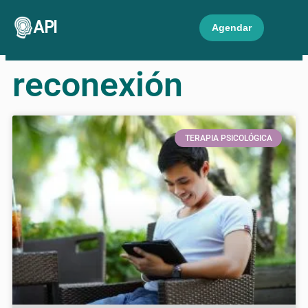
API
Agendar
reconexión
TERAPIA PSICOLÓGICA