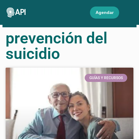
API
Agendar
prevención del
suicidio
GUÍAS Y RECURSOS