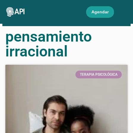
API
Agendar
pensamiento
irracional
TERAPIA PSICOLÓGICA