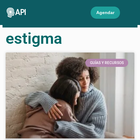
API
Agendar
estigma
GUÍAS Y RECURSOS