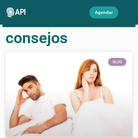
API
Agendar
consejos
BLOG